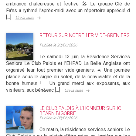
ambiance chaleureuse et festive. 🎤 Le groupe Clé de
Fa'ns a rythmé l'après-midi avec un répertoire apprécié d
[...]
Lire la suite
RETOUR SUR NOTRE 1ER VIDE-GRENIERS
!
Publiée le
23/06/2026
Le samedi 13 juin, la Résidence Services
Seniors Le Club Palois et l'EHPAD La Belle Anglaise ont
organisé leur tout premier vide-greniers. ☀️ Une journée
placée sous le signe du soleil, de la convivialité et de la
bonne humeur ! Un grand merci aux exposants, aux
visiteurs, aux bén&eac [...]
Lire la suite
LE CLUB PALOIS À L'HONNEUR SUR ICI
BÉARN BIGORRE
Publiée le
08/06/2026
Ce matin, la résidence services seniors Le