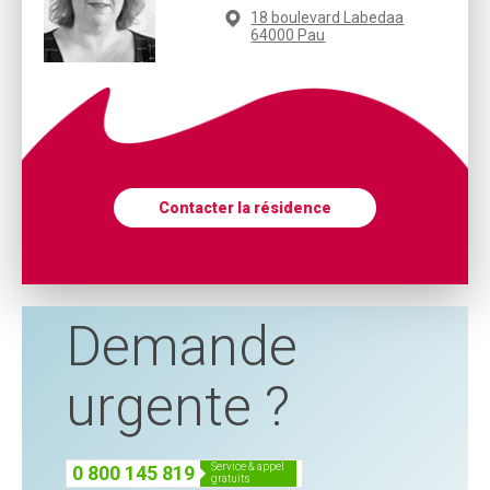
18 boulevard Labedaa
64000 Pau
Contacter la résidence
Demande
urgente ?
service & appel
0 800 145 819
gratuits