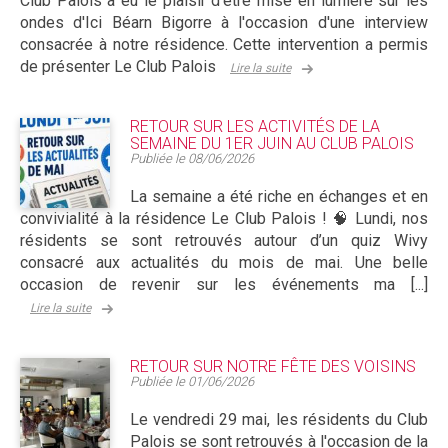
Club Palois a eu le plaisir d'être mise en lumière sur les
ondes d'Ici Béarn Bigorre à l'occasion d'une interview
consacrée à notre résidence. Cette intervention a permis
de présenter Le Club Palois
Lire la suite
RETOUR SUR LES ACTIVITÉS DE LA
SEMAINE DU 1ER JUIN AU CLUB PALOIS
Publiée le
08/06/2026
La semaine a été riche en échanges et en
convivialité à la résidence Le Club Palois ! 🧠 Lundi, nos
résidents se sont retrouvés autour d’un quiz Wivy
consacré aux actualités du mois de mai. Une belle
occasion de revenir sur les événements ma [...]
Lire la suite
RETOUR SUR NOTRE FÊTE DES VOISINS
Publiée le
01/06/2026
Le vendredi 29 mai, les résidents du Club
Palois se sont retrouvés à l'occasion de la