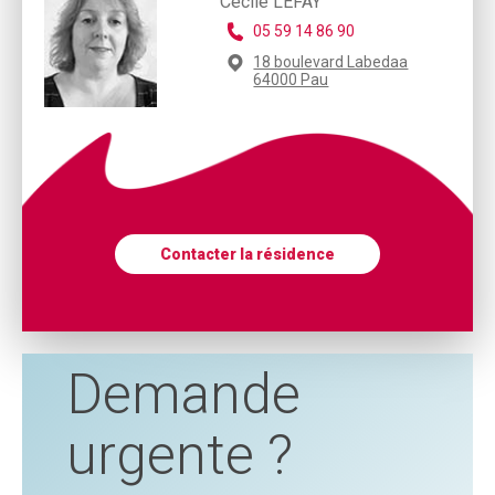
Cecile LEFAY
05 59 14 86 90
18 boulevard Labedaa
64000 Pau
Contacter la résidence
Demande
urgente ?