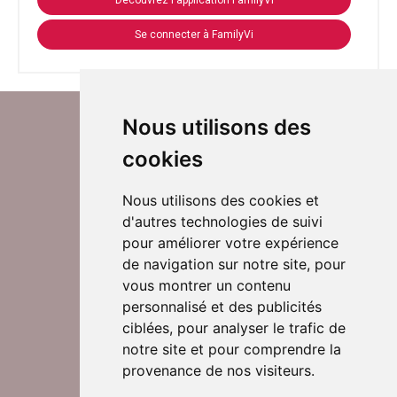
Découvrez l'application FamilyVi
Se connecter à FamilyVi
Nous utilisons des
cookies
Nous utilisons des cookies et
d'autres technologies de suivi
Suivez-nous sur Twitter
pour améliorer votre expérience
de navigation sur notre site, pour
vous montrer un contenu
personnalisé et des publicités
Rejoignez nos équipes
ciblées, pour analyser le trafic de
notre site et pour comprendre la
provenance de nos visiteurs.
Nous contacter