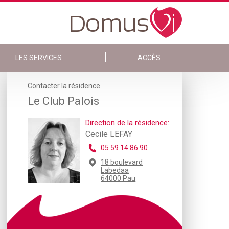
LES SERVICES
ACCÈS
Contacter la résidence
Le Club Palois
Direction de la résidence:
Cecile LEFAY
05 59 14 86 90
18 boulevard
Labedaa
64000 Pau