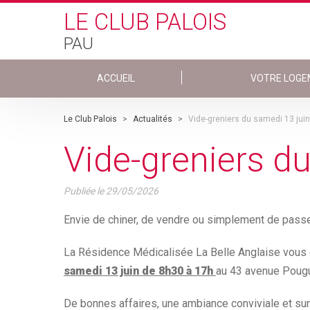
Skip to main content
LE CLUB PALOIS
PAU
ACCUEIL
VOTRE LOGE
Le Club Palois
>
Actualités
>
Vide-greniers du samedi 13 juin
Vide-greniers d
Publiée le
29/05/2026
Envie de chiner, de vendre ou simplement de pass
La Résidence Médicalisée La Belle Anglaise vous 
samedi 13 juin de 8h30 à 17h
au 43 avenue Pougu
De bonnes affaires, une ambiance conviviale et sur 