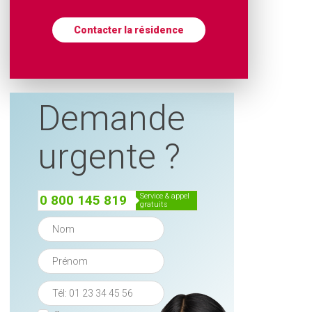
Contacter la résidence
Demande
urgente ?
service & appel
0 800 145 819
gratuits